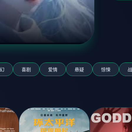
幻
喜剧
爱情
悬疑
惊悚