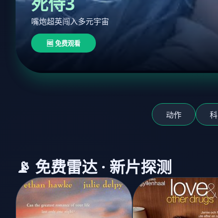
死侍3
嘴炮超英闯入多元宇宙
🆓 免费观看
动作
科
📡 免费雷达 · 新片探测