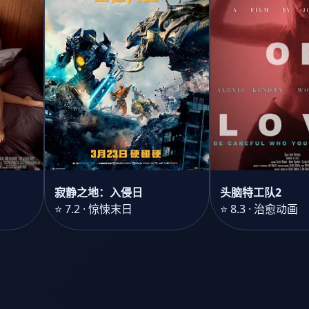
寂静之地：入侵日
头脑特工队2
⭐ 7.2 · 惊悚末日
⭐ 8.3 · 治愈动画