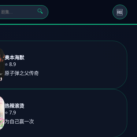
🆓
🔍
奥本海默
⭐ 8.9
原子弹之父传奇
热辣滚烫
⭐ 7.9
为自己赢一次