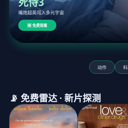
死侍3
嘴炮超英闯入多元宇宙
🆓 免费观看
动作
科
📡 免费雷达 · 新片探测