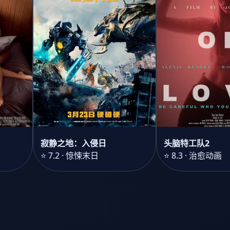
寂静之地：入侵日
头脑特工队2
⭐ 7.2 · 惊悚末日
⭐ 8.3 · 治愈动画