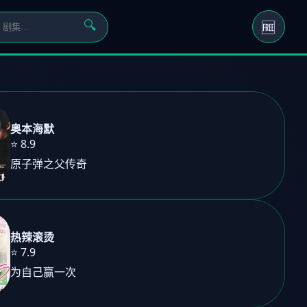
🆓
🔍
奥本海默
⭐ 8.9
原子弹之父传奇
热辣滚烫
⭐ 7.9
为自己赢一次