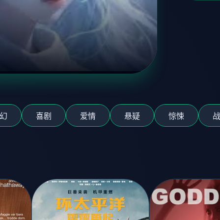
幻
喜剧
爱情
悬疑
惊悚